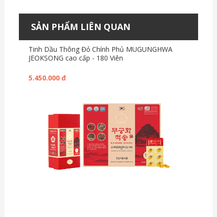
SẢN PHẨM LIÊN QUAN
Tinh Dầu Thông Đỏ Chính Phủ MUGUNGHWA
VI
JEOKSONG cao cấp - 180 Viên
JO
5.450.000 đ
5.