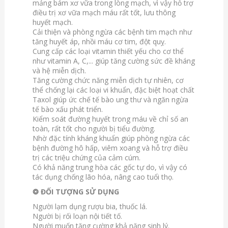
mảng bám xơ vữa trong lòng mạch, vì vậy hỗ trợ
điều trị xơ vữa mạch máu rất tốt, lưu thông
huyết mạch.
Cải thiện và phòng ngừa các bệnh tim mạch như
tăng huyết áp, nhồi máu cơ tim, đột quỵ.
Cung cấp các loại vitamin thiết yếu cho cơ thể
như vitamin A, C,... giúp tăng cường sức đề kháng
và hệ miễn dịch.
Tăng cường chức năng miễn dịch tự nhiên, cơ
thể chống lại các loại vi khuẩn, đặc biệt hoạt chất
Taxol giúp ức chế tế bào ung thư và ngăn ngừa
tế bào xấu phát triển.
Kiểm soát đường huyết trong máu về chỉ số an
toàn, rất tốt cho người bị tiểu đường.
Nhờ đặc tính kháng khuẩn giúp phòng ngừa các
bệnh đường hô hấp, viêm xoang và hỗ trợ điều
trị các triệu chứng của cảm cúm.
Có khả năng trung hòa các gốc tự do, vì vậy có
tác dụng chống lão hóa, nâng cao tuổi thọ.
❂ ĐỐI TƯỢNG SỬ DỤNG
Người lạm dụng rượu bia, thuốc lá.
Người bị rối loạn nội tiết tố.
Người muốn tăng cường khả năng sinh lý.