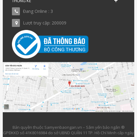
THỐNG KÊ
Đang Online : 3
Lượt truy cập: 200009
Bản quyền thuộc Samyenbaongan.vn – Sâm yến bảo ngân ®
GPĐKKD số 41K8016984 do sở UBND QUẬN 11 TP. Hồ Chí Minh cấp ngày