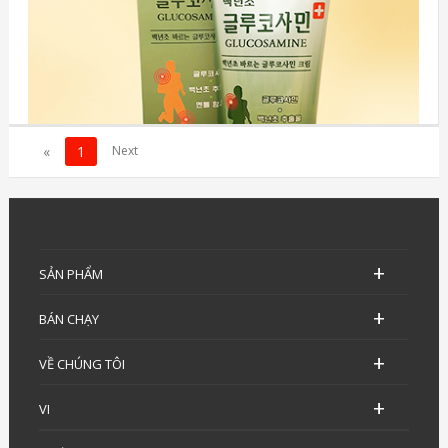
«
1
SẢN PHẨM
BÁN CHẠY
VỀ CHÚNG TÔI
VI