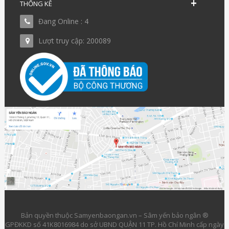
THỐNG KÊ
Đang Online : 4
Lượt truy cập: 200089
Bản quyền thuộc Samyenbaongan.vn – Sâm yến bảo ngân ®
GPĐKKD số 41K8016984 do sở UBND QUẬN 11 TP. Hồ Chí Minh cấp ngày