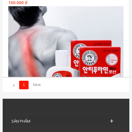
100.000 đ
«
1
SẢN PHẨM