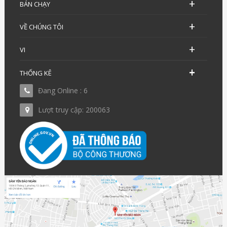
BÁN CHẠY
VỀ CHÚNG TÔI
VI
THỐNG KÊ
Đang Online : 6
Lượt truy cập: 200063