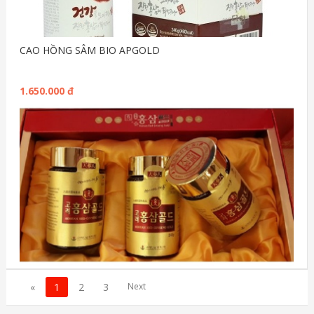
CAO HỒNG SÂM BIO APGOLD
1.650.000 đ
«
1
2
3