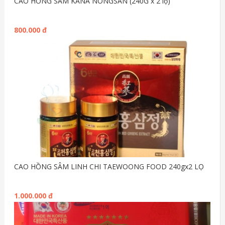
CAO HỒNG SÂM KANA NONGSAN (240G x 2 lọ)
800.000 đ
CAO HỒNG SÂM LINH CHI TAEWOONG FOOD 240gx2 LỌ
1.000.000 đ