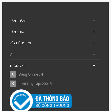
SẢN PHẨM
BÁN CHẠY
VỀ CHÚNG TÔI
VI
THỐNG KÊ
Đang Online : 4
Lượt truy cập: 200151